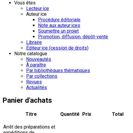
Vous êtes
Lecteur·ice
Auteur·ice
Procédure éditoriale
Note aux auteur·ices
Soumettre un projet
Promotion, diffusion, dépôt-vente
Libraire
Éditeur·ice (cession de droits)
Notre catalogue
Nouveautés
À paraître
Par bibliothèques thématiques
Par collections
Revues
Actualités
Panier d'achats
Titre
Quantité
Prix
Total
Arrêt des préparations et
expéditions de