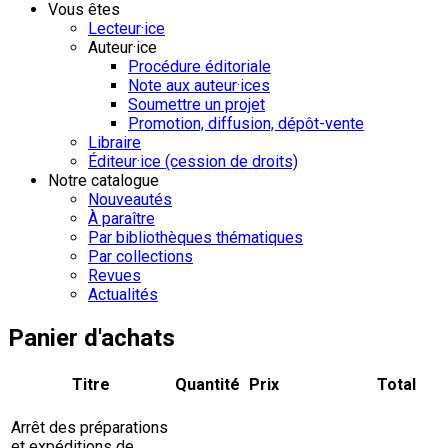
Vous êtes
Lecteur·ice
Auteur·ice
Procédure éditoriale
Note aux auteur·ices
Soumettre un projet
Promotion, diffusion, dépôt-vente
Libraire
Éditeur·ice (cession de droits)
Notre catalogue
Nouveautés
À paraître
Par bibliothèques thématiques
Par collections
Revues
Actualités
Panier d'achats
Titre
Quantité
Prix
Total
Arrêt des préparations
et expéditions de