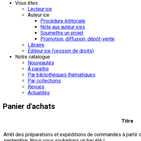
Vous êtes
Lecteur·ice
Auteur·ice
Procédure éditoriale
Note aux auteur·ices
Soumettre un projet
Promotion, diffusion, dépôt-vente
Libraire
Éditeur·ice (cession de droits)
Notre catalogue
Nouveautés
À paraître
Par bibliothèques thématiques
Par collections
Revues
Actualités
Panier d'achats
Titre
Arrêt des préparations et expéditions de commandes à partir du 
septembre. Nous vous souhaitons un bel été !