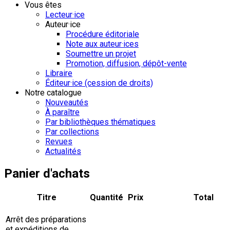
Vous êtes
Lecteur·ice
Auteur·ice
Procédure éditoriale
Note aux auteur·ices
Soumettre un projet
Promotion, diffusion, dépôt-vente
Libraire
Éditeur·ice (cession de droits)
Notre catalogue
Nouveautés
À paraître
Par bibliothèques thématiques
Par collections
Revues
Actualités
Panier d'achats
Titre
Quantité
Prix
Total
Arrêt des préparations
et expéditions de