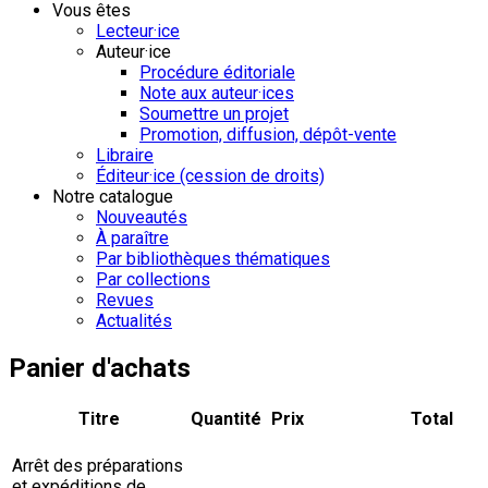
Vous êtes
Lecteur·ice
Auteur·ice
Procédure éditoriale
Note aux auteur·ices
Soumettre un projet
Promotion, diffusion, dépôt-vente
Libraire
Éditeur·ice (cession de droits)
Notre catalogue
Nouveautés
À paraître
Par bibliothèques thématiques
Par collections
Revues
Actualités
Panier d'achats
Titre
Quantité
Prix
Total
Arrêt des préparations
et expéditions de