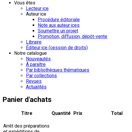
Vous êtes
Lecteur·ice
Auteur·ice
Procédure éditoriale
Note aux auteur·ices
Soumettre un projet
Promotion, diffusion, dépôt-vente
Libraire
Éditeur·ice (cession de droits)
Notre catalogue
Nouveautés
À paraître
Par bibliothèques thématiques
Par collections
Revues
Actualités
Panier d'achats
Titre
Quantité
Prix
Total
Arrêt des préparations
et expéditions de