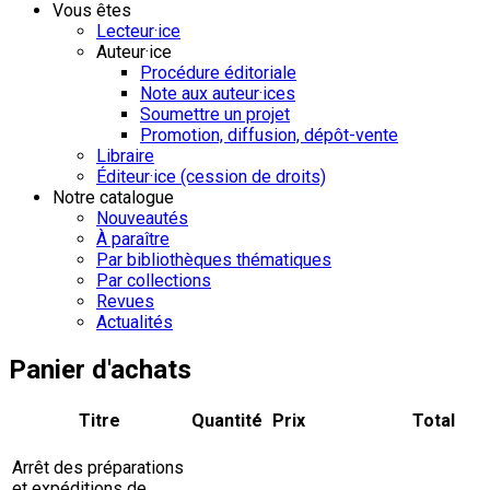
Vous êtes
Lecteur·ice
Auteur·ice
Procédure éditoriale
Note aux auteur·ices
Soumettre un projet
Promotion, diffusion, dépôt-vente
Libraire
Éditeur·ice (cession de droits)
Notre catalogue
Nouveautés
À paraître
Par bibliothèques thématiques
Par collections
Revues
Actualités
Panier d'achats
Titre
Quantité
Prix
Total
Arrêt des préparations
et expéditions de