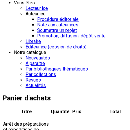
Vous êtes
Lecteur·ice
Auteur·ice
Procédure éditoriale
Note aux auteur·ices
Soumettre un projet
Promotion, diffusion, dépôt-vente
Libraire
Éditeur·ice (cession de droits)
Notre catalogue
Nouveautés
À paraître
Par bibliothèques thématiques
Par collections
Revues
Actualités
Panier d'achats
Titre
Quantité
Prix
Total
Arrêt des préparations
et expéditions de