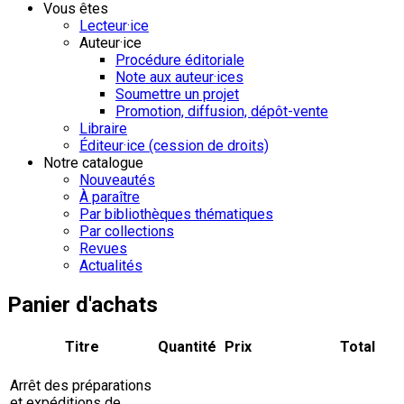
Vous êtes
Lecteur·ice
Auteur·ice
Procédure éditoriale
Note aux auteur·ices
Soumettre un projet
Promotion, diffusion, dépôt-vente
Libraire
Éditeur·ice (cession de droits)
Notre catalogue
Nouveautés
À paraître
Par bibliothèques thématiques
Par collections
Revues
Actualités
Panier d'achats
Titre
Quantité
Prix
Total
Arrêt des préparations
et expéditions de