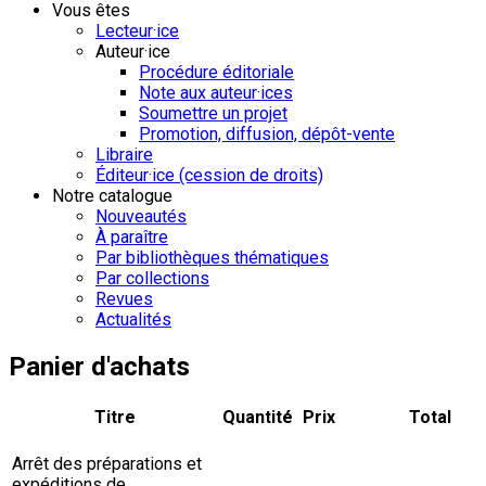
Vous êtes
Lecteur·ice
Auteur·ice
Procédure éditoriale
Note aux auteur·ices
Soumettre un projet
Promotion, diffusion, dépôt-vente
Libraire
Éditeur·ice (cession de droits)
Notre catalogue
Nouveautés
À paraître
Par bibliothèques thématiques
Par collections
Revues
Actualités
Panier d'achats
Titre
Quantité
Prix
Total
Arrêt des préparations et
expéditions de