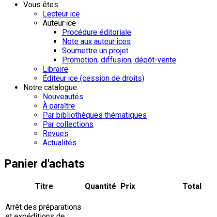
Vous êtes
Lecteur·ice
Auteur·ice
Procédure éditoriale
Note aux auteur·ices
Soumettre un projet
Promotion, diffusion, dépôt-vente
Libraire
Éditeur·ice (cession de droits)
Notre catalogue
Nouveautés
À paraître
Par bibliothèques thématiques
Par collections
Revues
Actualités
Panier d'achats
Titre
Quantité
Prix
Total
Arrêt des préparations
et expéditions de