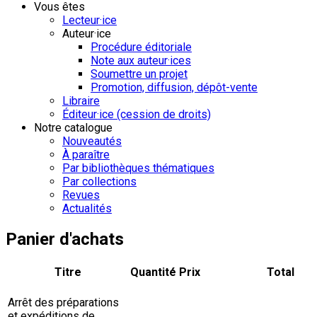
Vous êtes
Lecteur·ice
Auteur·ice
Procédure éditoriale
Note aux auteur·ices
Soumettre un projet
Promotion, diffusion, dépôt-vente
Libraire
Éditeur·ice (cession de droits)
Notre catalogue
Nouveautés
À paraître
Par bibliothèques thématiques
Par collections
Revues
Actualités
Panier d'achats
Titre
Quantité
Prix
Total
Arrêt des préparations
et expéditions de