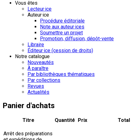
Vous êtes
Lecteur·ice
Auteur·ice
Procédure éditoriale
Note aux auteur·ices
Soumettre un projet
Promotion, diffusion, dépôt-vente
Libraire
Éditeur·ice (cession de droits)
Notre catalogue
Nouveautés
À paraître
Par bibliothèques thématiques
Par collections
Revues
Actualités
Panier d'achats
Titre
Quantité
Prix
Total
Arrêt des préparations
et expéditions de