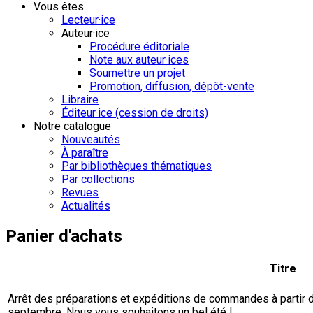
Vous êtes
Lecteur·ice
Auteur·ice
Procédure éditoriale
Note aux auteur·ices
Soumettre un projet
Promotion, diffusion, dépôt-vente
Libraire
Éditeur·ice (cession de droits)
Notre catalogue
Nouveautés
À paraître
Par bibliothèques thématiques
Par collections
Revues
Actualités
Panier d'achats
Titre
Arrêt des préparations et expéditions de commandes à partir du 
septembre. Nous vous souhaitons un bel été !