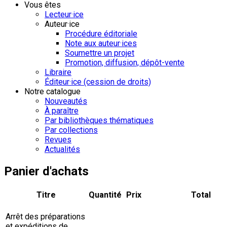
Vous êtes
Lecteur·ice
Auteur·ice
Procédure éditoriale
Note aux auteur·ices
Soumettre un projet
Promotion, diffusion, dépôt-vente
Libraire
Éditeur·ice (cession de droits)
Notre catalogue
Nouveautés
À paraître
Par bibliothèques thématiques
Par collections
Revues
Actualités
Panier d'achats
Titre
Quantité
Prix
Total
Arrêt des préparations
et expéditions de