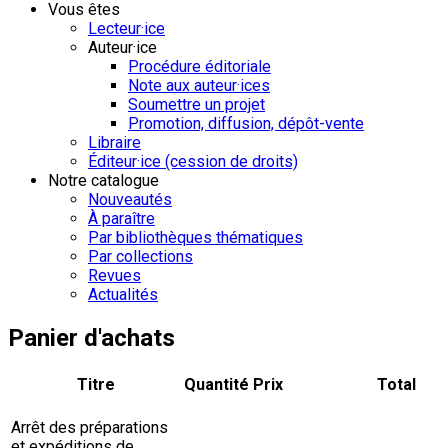
Vous êtes
Lecteur·ice
Auteur·ice
Procédure éditoriale
Note aux auteur·ices
Soumettre un projet
Promotion, diffusion, dépôt-vente
Libraire
Éditeur·ice (cession de droits)
Notre catalogue
Nouveautés
À paraître
Par bibliothèques thématiques
Par collections
Revues
Actualités
Panier d'achats
Titre
Quantité
Prix
Total
Arrêt des préparations
et expéditions de