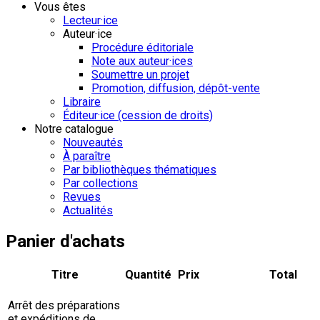
Vous êtes
Lecteur·ice
Auteur·ice
Procédure éditoriale
Note aux auteur·ices
Soumettre un projet
Promotion, diffusion, dépôt-vente
Libraire
Éditeur·ice (cession de droits)
Notre catalogue
Nouveautés
À paraître
Par bibliothèques thématiques
Par collections
Revues
Actualités
Panier d'achats
Titre
Quantité
Prix
Total
Arrêt des préparations
et expéditions de