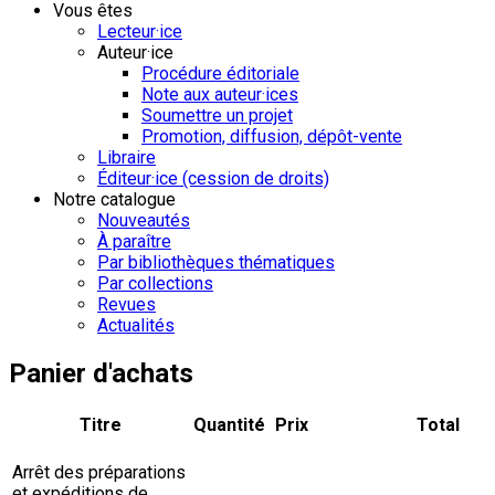
Vous êtes
Lecteur·ice
Auteur·ice
Procédure éditoriale
Note aux auteur·ices
Soumettre un projet
Promotion, diffusion, dépôt-vente
Libraire
Éditeur·ice (cession de droits)
Notre catalogue
Nouveautés
À paraître
Par bibliothèques thématiques
Par collections
Revues
Actualités
Panier d'achats
Titre
Quantité
Prix
Total
Arrêt des préparations
et expéditions de