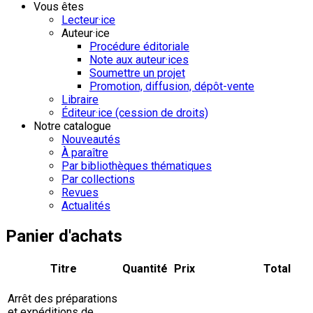
Vous êtes
Lecteur·ice
Auteur·ice
Procédure éditoriale
Note aux auteur·ices
Soumettre un projet
Promotion, diffusion, dépôt-vente
Libraire
Éditeur·ice (cession de droits)
Notre catalogue
Nouveautés
À paraître
Par bibliothèques thématiques
Par collections
Revues
Actualités
Panier d'achats
Titre
Quantité
Prix
Total
Arrêt des préparations
et expéditions de