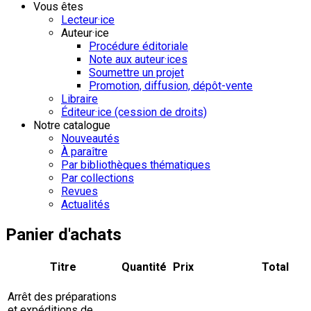
Vous êtes
Lecteur·ice
Auteur·ice
Procédure éditoriale
Note aux auteur·ices
Soumettre un projet
Promotion, diffusion, dépôt-vente
Libraire
Éditeur·ice (cession de droits)
Notre catalogue
Nouveautés
À paraître
Par bibliothèques thématiques
Par collections
Revues
Actualités
Panier d'achats
Titre
Quantité
Prix
Total
Arrêt des préparations
et expéditions de