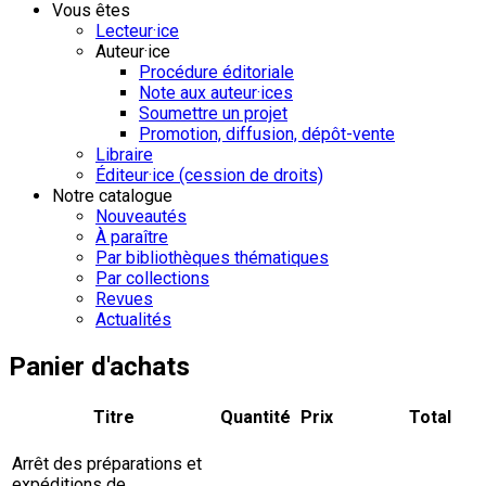
Vous êtes
Lecteur·ice
Auteur·ice
Procédure éditoriale
Note aux auteur·ices
Soumettre un projet
Promotion, diffusion, dépôt-vente
Libraire
Éditeur·ice (cession de droits)
Notre catalogue
Nouveautés
À paraître
Par bibliothèques thématiques
Par collections
Revues
Actualités
Panier d'achats
Titre
Quantité
Prix
Total
Arrêt des préparations et
expéditions de