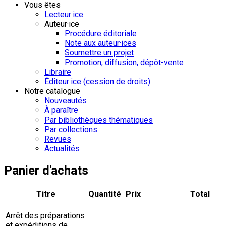
Vous êtes
Lecteur·ice
Auteur·ice
Procédure éditoriale
Note aux auteur·ices
Soumettre un projet
Promotion, diffusion, dépôt-vente
Libraire
Éditeur·ice (cession de droits)
Notre catalogue
Nouveautés
À paraître
Par bibliothèques thématiques
Par collections
Revues
Actualités
Panier d'achats
Titre
Quantité
Prix
Total
Arrêt des préparations
et expéditions de