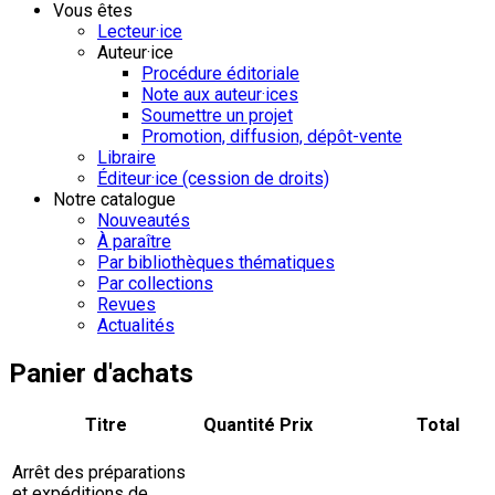
Vous êtes
Lecteur·ice
Auteur·ice
Procédure éditoriale
Note aux auteur·ices
Soumettre un projet
Promotion, diffusion, dépôt-vente
Libraire
Éditeur·ice (cession de droits)
Notre catalogue
Nouveautés
À paraître
Par bibliothèques thématiques
Par collections
Revues
Actualités
Panier d'achats
Titre
Quantité
Prix
Total
Arrêt des préparations
et expéditions de