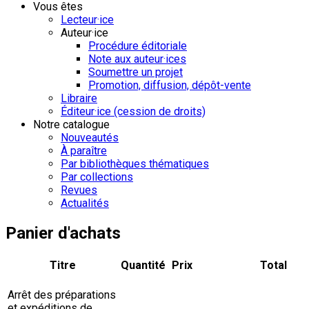
Vous êtes
Lecteur·ice
Auteur·ice
Procédure éditoriale
Note aux auteur·ices
Soumettre un projet
Promotion, diffusion, dépôt-vente
Libraire
Éditeur·ice (cession de droits)
Notre catalogue
Nouveautés
À paraître
Par bibliothèques thématiques
Par collections
Revues
Actualités
Panier d'achats
Titre
Quantité
Prix
Total
Arrêt des préparations
et expéditions de