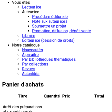
Vous êtes
Lecteur·ice
Auteur·ice
Procédure éditoriale
Note aux auteur·ices
Soumettre un projet
Promotion, diffusion, dépôt-vente
Libraire
Éditeur·ice (cession de droits)
Notre catalogue
Nouveautés
À paraître
Par bibliothèques thématiques
Par collections
Revues
Actualités
Panier d'achats
Titre
Quantité
Prix
Total
Arrêt des préparations
et expéditions de