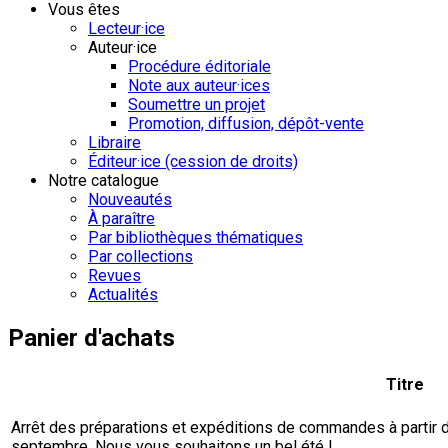
Vous êtes
Lecteur·ice
Auteur·ice
Procédure éditoriale
Note aux auteur·ices
Soumettre un projet
Promotion, diffusion, dépôt-vente
Libraire
Éditeur·ice (cession de droits)
Notre catalogue
Nouveautés
À paraître
Par bibliothèques thématiques
Par collections
Revues
Actualités
Panier d'achats
Titre
Arrêt des préparations et expéditions de commandes à partir du 
septembre. Nous vous souhaitons un bel été !