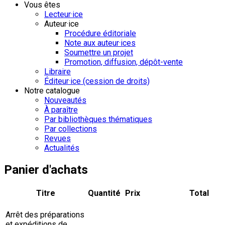
Vous êtes
Lecteur·ice
Auteur·ice
Procédure éditoriale
Note aux auteur·ices
Soumettre un projet
Promotion, diffusion, dépôt-vente
Libraire
Éditeur·ice (cession de droits)
Notre catalogue
Nouveautés
À paraître
Par bibliothèques thématiques
Par collections
Revues
Actualités
Panier d'achats
Titre
Quantité
Prix
Total
Arrêt des préparations
et expéditions de