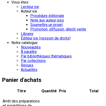
Vous êtes
Lecteur·ice
Auteur·ice
Procédure éditoriale
Note aux auteur·ices
Soumettre un projet
Promotion, diffusion, dépôt-vente
Libraire
Éditeur·ice (cession de droits)
Notre catalogue
Nouveautés
À paraître
Par bibliothèques thématiques
Par collections
Revues
Actualités
Panier d'achats
Titre
Quantité
Prix
Total
Arrêt des préparations
et expéditions de