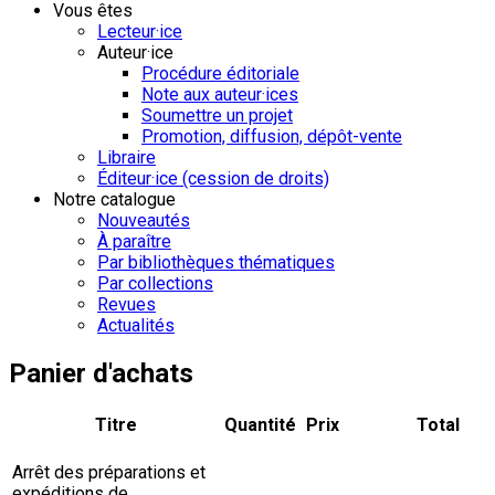
Vous êtes
Lecteur·ice
Auteur·ice
Procédure éditoriale
Note aux auteur·ices
Soumettre un projet
Promotion, diffusion, dépôt-vente
Libraire
Éditeur·ice (cession de droits)
Notre catalogue
Nouveautés
À paraître
Par bibliothèques thématiques
Par collections
Revues
Actualités
Panier d'achats
Titre
Quantité
Prix
Total
Arrêt des préparations et
expéditions de