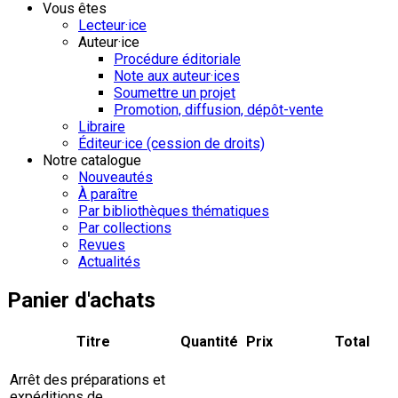
Vous êtes
Lecteur·ice
Auteur·ice
Procédure éditoriale
Note aux auteur·ices
Soumettre un projet
Promotion, diffusion, dépôt-vente
Libraire
Éditeur·ice (cession de droits)
Notre catalogue
Nouveautés
À paraître
Par bibliothèques thématiques
Par collections
Revues
Actualités
Panier d'achats
Titre
Quantité
Prix
Total
Arrêt des préparations et
expéditions de