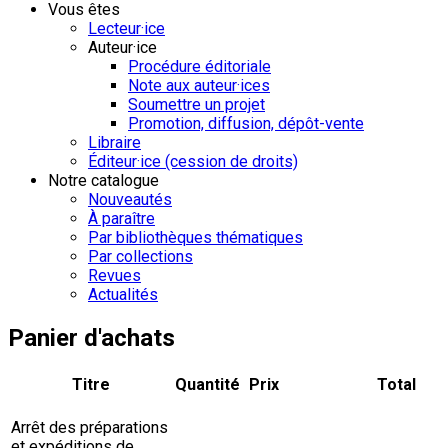
Vous êtes
Lecteur·ice
Auteur·ice
Procédure éditoriale
Note aux auteur·ices
Soumettre un projet
Promotion, diffusion, dépôt-vente
Libraire
Éditeur·ice (cession de droits)
Notre catalogue
Nouveautés
À paraître
Par bibliothèques thématiques
Par collections
Revues
Actualités
Panier d'achats
Titre
Quantité
Prix
Total
Arrêt des préparations
et expéditions de