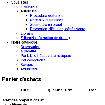
Vous êtes
Lecteur·ice
Auteur·ice
Procédure éditoriale
Note aux auteur·ices
Soumettre un projet
Promotion, diffusion, dépôt-vente
Libraire
Éditeur·ice (cession de droits)
Notre catalogue
Nouveautés
À paraître
Par bibliothèques thématiques
Par collections
Revues
Actualités
Panier d'achats
Titre
Quantité
Prix
Total
Arrêt des préparations et
expéditions de