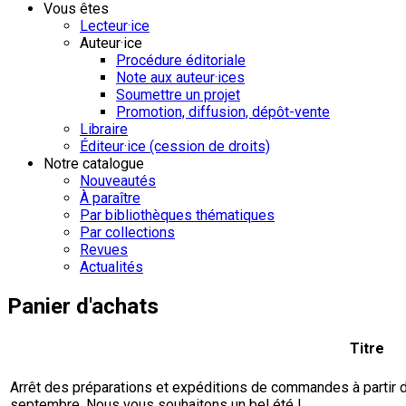
Vous êtes
Lecteur·ice
Auteur·ice
Procédure éditoriale
Note aux auteur·ices
Soumettre un projet
Promotion, diffusion, dépôt-vente
Libraire
Éditeur·ice (cession de droits)
Notre catalogue
Nouveautés
À paraître
Par bibliothèques thématiques
Par collections
Revues
Actualités
Panier d'achats
Titre
Arrêt des préparations et expéditions de commandes à partir du 
septembre. Nous vous souhaitons un bel été !