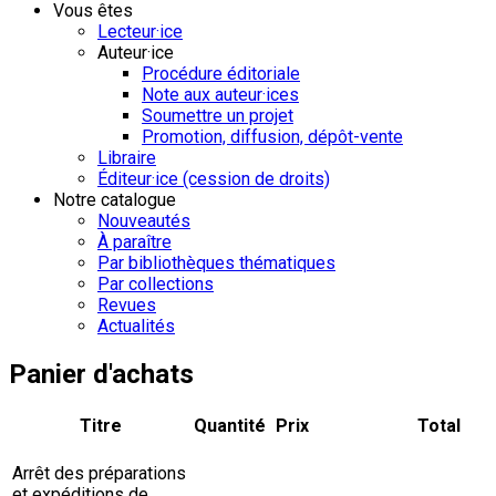
Vous êtes
Lecteur·ice
Auteur·ice
Procédure éditoriale
Note aux auteur·ices
Soumettre un projet
Promotion, diffusion, dépôt-vente
Libraire
Éditeur·ice (cession de droits)
Notre catalogue
Nouveautés
À paraître
Par bibliothèques thématiques
Par collections
Revues
Actualités
Panier d'achats
Titre
Quantité
Prix
Total
Arrêt des préparations
et expéditions de