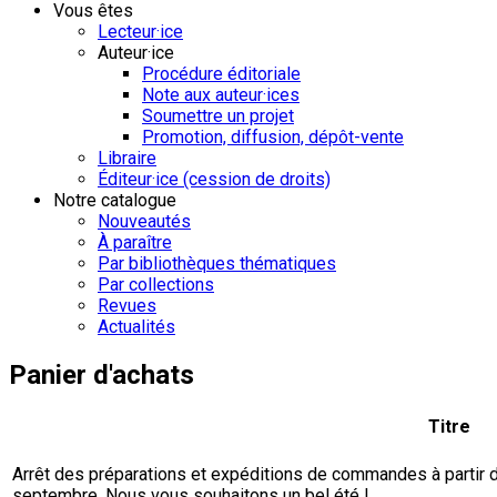
Vous êtes
Lecteur·ice
Auteur·ice
Procédure éditoriale
Note aux auteur·ices
Soumettre un projet
Promotion, diffusion, dépôt-vente
Libraire
Éditeur·ice (cession de droits)
Notre catalogue
Nouveautés
À paraître
Par bibliothèques thématiques
Par collections
Revues
Actualités
Panier d'achats
Titre
Arrêt des préparations et expéditions de commandes à partir du 
septembre. Nous vous souhaitons un bel été !