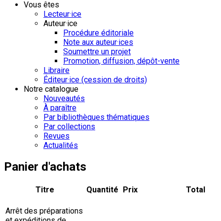
Vous êtes
Lecteur·ice
Auteur·ice
Procédure éditoriale
Note aux auteur·ices
Soumettre un projet
Promotion, diffusion, dépôt-vente
Libraire
Éditeur·ice (cession de droits)
Notre catalogue
Nouveautés
À paraître
Par bibliothèques thématiques
Par collections
Revues
Actualités
Panier d'achats
Titre
Quantité
Prix
Total
Arrêt des préparations
et expéditions de