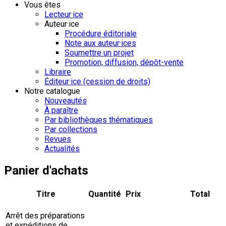
Vous êtes
Lecteur·ice
Auteur·ice
Procédure éditoriale
Note aux auteur·ices
Soumettre un projet
Promotion, diffusion, dépôt-vente
Libraire
Éditeur·ice (cession de droits)
Notre catalogue
Nouveautés
À paraître
Par bibliothèques thématiques
Par collections
Revues
Actualités
Panier d'achats
Titre
Quantité
Prix
Total
Arrêt des préparations
et expéditions de