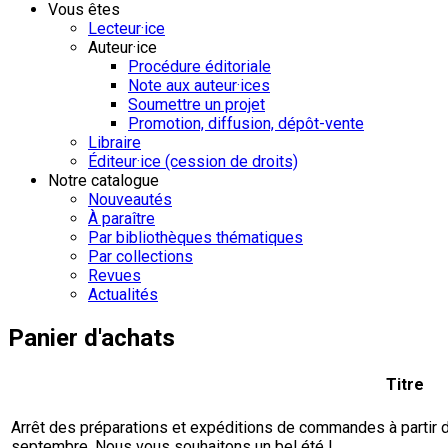
Vous êtes
Lecteur·ice
Auteur·ice
Procédure éditoriale
Note aux auteur·ices
Soumettre un projet
Promotion, diffusion, dépôt-vente
Libraire
Éditeur·ice (cession de droits)
Notre catalogue
Nouveautés
À paraître
Par bibliothèques thématiques
Par collections
Revues
Actualités
Panier d'achats
Titre
Arrêt des préparations et expéditions de commandes à partir du 
septembre. Nous vous souhaitons un bel été !