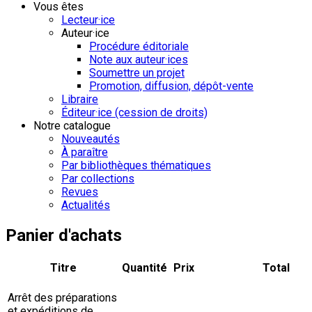
Vous êtes
Lecteur·ice
Auteur·ice
Procédure éditoriale
Note aux auteur·ices
Soumettre un projet
Promotion, diffusion, dépôt-vente
Libraire
Éditeur·ice (cession de droits)
Notre catalogue
Nouveautés
À paraître
Par bibliothèques thématiques
Par collections
Revues
Actualités
Panier d'achats
Titre
Quantité
Prix
Total
Arrêt des préparations
et expéditions de