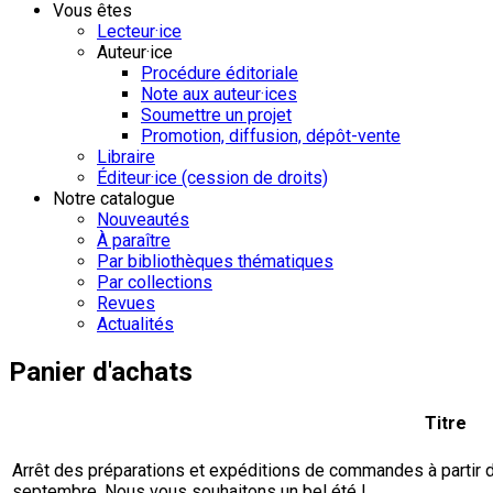
Vous êtes
Lecteur·ice
Auteur·ice
Procédure éditoriale
Note aux auteur·ices
Soumettre un projet
Promotion, diffusion, dépôt-vente
Libraire
Éditeur·ice (cession de droits)
Notre catalogue
Nouveautés
À paraître
Par bibliothèques thématiques
Par collections
Revues
Actualités
Panier d'achats
Titre
Arrêt des préparations et expéditions de commandes à partir du 
septembre. Nous vous souhaitons un bel été !