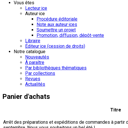
Vous êtes
Lecteur·ice
Auteur·ice
Procédure éditoriale
Note aux auteur·ices
Soumettre un projet
Promotion, diffusion, dépôt-vente
Libraire
Éditeur·ice (cession de droits)
Notre catalogue
Nouveautés
À paraître
Par bibliothèques thématiques
Par collections
Revues
Actualités
Panier d'achats
Titre
Arrêt des préparations et expéditions de commandes à partir du 
septembre. Nous vous souhaitons un bel été !