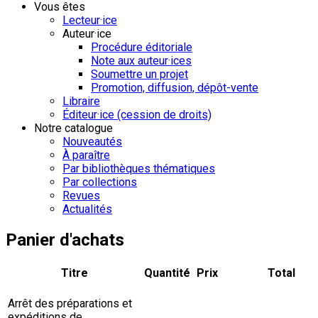
Vous êtes
Lecteur·ice
Auteur·ice
Procédure éditoriale
Note aux auteur·ices
Soumettre un projet
Promotion, diffusion, dépôt-vente
Libraire
Éditeur·ice (cession de droits)
Notre catalogue
Nouveautés
À paraître
Par bibliothèques thématiques
Par collections
Revues
Actualités
Panier d'achats
Titre
Quantité
Prix
Total
Arrêt des préparations et
expéditions de