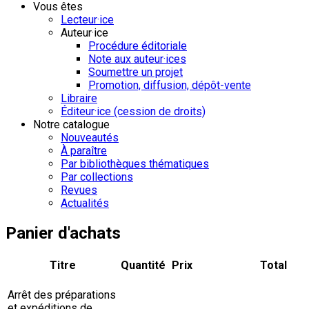
Vous êtes
Lecteur·ice
Auteur·ice
Procédure éditoriale
Note aux auteur·ices
Soumettre un projet
Promotion, diffusion, dépôt-vente
Libraire
Éditeur·ice (cession de droits)
Notre catalogue
Nouveautés
À paraître
Par bibliothèques thématiques
Par collections
Revues
Actualités
Panier d'achats
Titre
Quantité
Prix
Total
Arrêt des préparations
et expéditions de