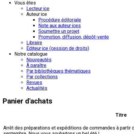
Vous êtes
Lecteur·ice
Auteur·ice
Procédure éditoriale
Note aux auteur·ices
Soumettre un projet
Promotion, diffusion, dépôt-vente
Libraire
Éditeur·ice (cession de droits)
Notre catalogue
Nouveautés
À paraître
Par bibliothèques thématiques
Par collections
Revues
Actualités
Panier d'achats
Titre
Arrêt des préparations et expéditions de commandes à partir du 
septembre. Nous vous souhaitons un bel été !