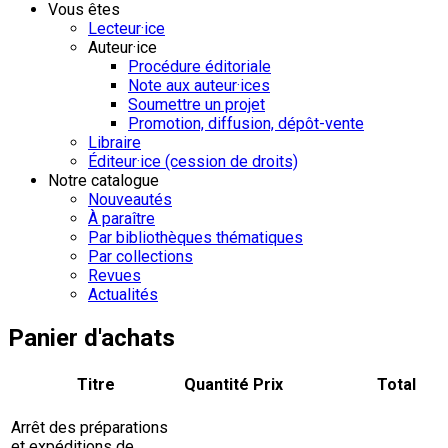
Vous êtes
Lecteur·ice
Auteur·ice
Procédure éditoriale
Note aux auteur·ices
Soumettre un projet
Promotion, diffusion, dépôt-vente
Libraire
Éditeur·ice (cession de droits)
Notre catalogue
Nouveautés
À paraître
Par bibliothèques thématiques
Par collections
Revues
Actualités
Panier d'achats
Titre
Quantité
Prix
Total
Arrêt des préparations
et expéditions de