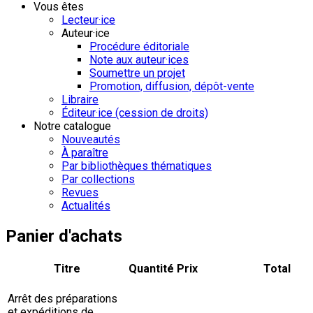
Vous êtes
Lecteur·ice
Auteur·ice
Procédure éditoriale
Note aux auteur·ices
Soumettre un projet
Promotion, diffusion, dépôt-vente
Libraire
Éditeur·ice (cession de droits)
Notre catalogue
Nouveautés
À paraître
Par bibliothèques thématiques
Par collections
Revues
Actualités
Panier d'achats
Titre
Quantité
Prix
Total
Arrêt des préparations
et expéditions de