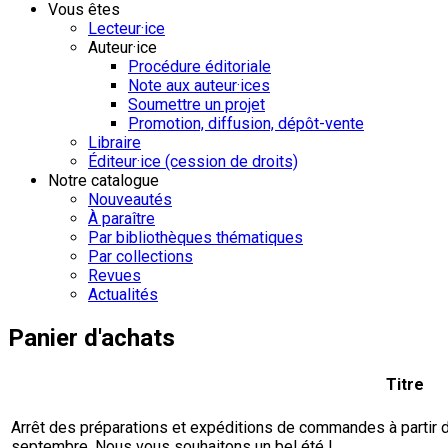
Vous êtes
Lecteur·ice
Auteur·ice
Procédure éditoriale
Note aux auteur·ices
Soumettre un projet
Promotion, diffusion, dépôt-vente
Libraire
Éditeur·ice (cession de droits)
Notre catalogue
Nouveautés
À paraître
Par bibliothèques thématiques
Par collections
Revues
Actualités
Panier d'achats
Titre
Arrêt des préparations et expéditions de commandes à partir du 
septembre. Nous vous souhaitons un bel été !