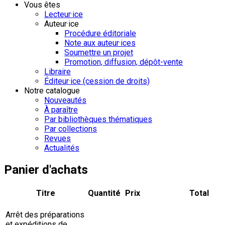
Vous êtes
Lecteur·ice
Auteur·ice
Procédure éditoriale
Note aux auteur·ices
Soumettre un projet
Promotion, diffusion, dépôt-vente
Libraire
Éditeur·ice (cession de droits)
Notre catalogue
Nouveautés
À paraître
Par bibliothèques thématiques
Par collections
Revues
Actualités
Panier d'achats
Titre
Quantité
Prix
Total
Arrêt des préparations
et expéditions de