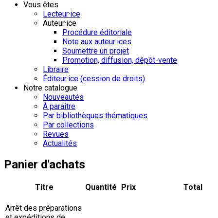
Vous êtes
Lecteur·ice
Auteur·ice
Procédure éditoriale
Note aux auteur·ices
Soumettre un projet
Promotion, diffusion, dépôt-vente
Libraire
Éditeur·ice (cession de droits)
Notre catalogue
Nouveautés
À paraître
Par bibliothèques thématiques
Par collections
Revues
Actualités
Panier d'achats
Titre
Quantité
Prix
Total
Arrêt des préparations
et expéditions de