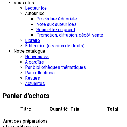
Vous êtes
Lecteur·ice
Auteur·ice
Procédure éditoriale
Note aux auteur·ices
Soumettre un projet
Promotion, diffusion, dépôt-vente
Libraire
Éditeur·ice (cession de droits)
Notre catalogue
Nouveautés
À paraître
Par bibliothèques thématiques
Par collections
Revues
Actualités
Panier d'achats
Titre
Quantité
Prix
Total
Arrêt des préparations
et expéditions de